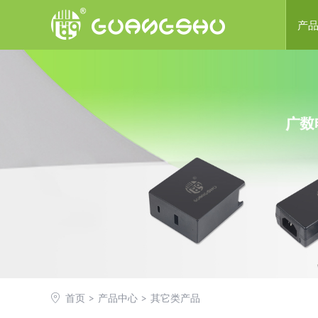
产
开
P
医疗
线性
LE
首页
产品中心
其它类产品
>
>
其